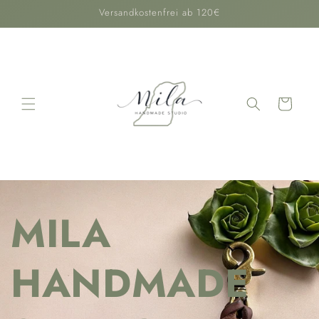
Direkt
Versandkostenfrei ab 120€
zum
Inhalt
Warenkorb
MILA
HANDMADE