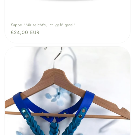
Kappe "Mir reicht's, ich geh' gassi"
Normaler
€24,00 EUR
Preis